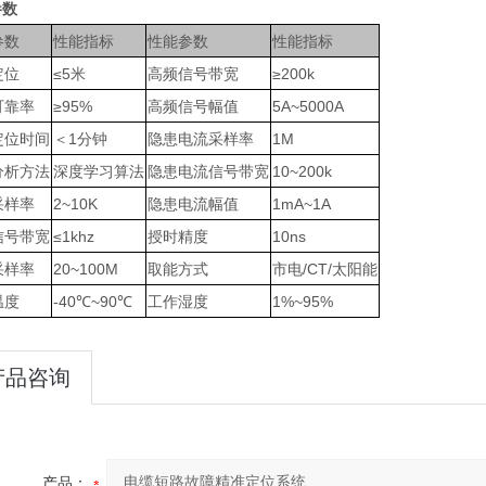
参数
参数
性能指标
性能参数
性能指标
定位
≤5米
高频信号带宽
≥200k
可靠率
≥95%
高频信号幅值
5A~5000A
定位时间
＜1分钟
隐患电流采样率
1M
分析方法
深度学习算法
隐患电流信号带宽
10~200k
采样率
2~10K
隐患电流幅值
1mA~1A
信号带宽
≤1khz
授时精度
10ns
采样率
20~100M
取能方式
市电/CT/太阳能
温度
-40℃~90℃
工作湿度
1%~95%
产品咨询
产品：