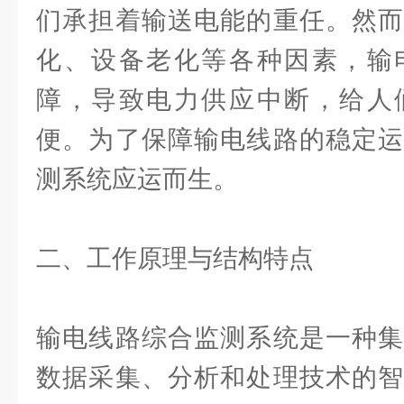
们承担着输送电能的重任。然而
化、设备老化等各种因素，输
障，导致电力供应中断，给人
便。为了保障输电线路的稳定运
测系统应运而生。
二、工作原理与结构特点
输电线路综合监测系统是一种集
数据采集、分析和处理技术的智