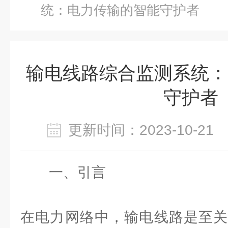
统：电力传输的智能守护者
输电线路综合监测系统：
守护者
更新时间：2023-10-2
一、引言
在电力网络中，输电线路是至关