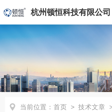
杭州顿恒科技有限公司
当前位置：
首页
>
技术文章
>